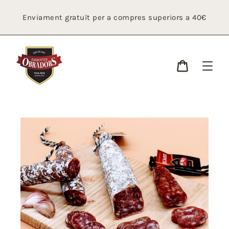
Ir
directamente
Enviament gratuït per a compres superiors a 40€
al
contenido
Cistella