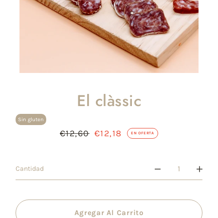
El clàssic
Sin gluten
Precio
€12,60
Precio
€12,18
EN OFERTA
habitual
de
venta
Cantidad
Agregar Al Carrito