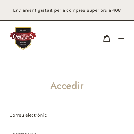
Ir
directamente
Enviament gratuït per a compres superiors a 40€
al
contenido
Cistella
Accedir
Correu electrònic