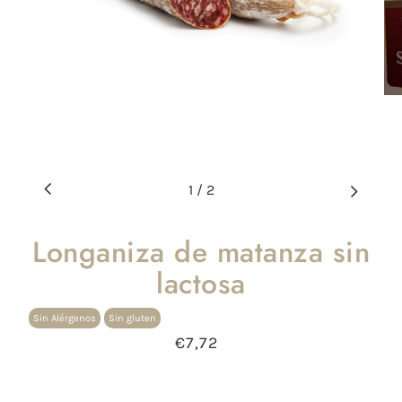
1
/
2
Longaniza de matanza sin
lactosa
Sin Alérgenos
Sin gluten
€7,72
Precio
habitual